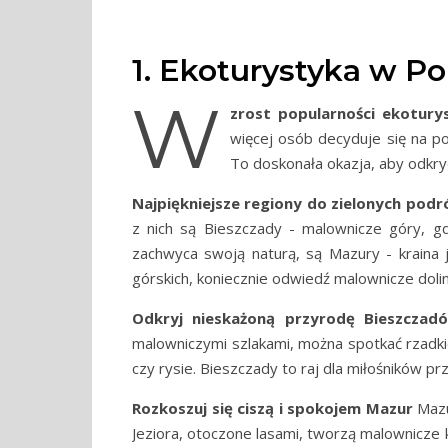
1. Ekoturystyka w Po
W
zrost popularności ekotury
więcej osób decyduje się na po
To doskonała okazja, aby odkryć
Najpiękniejsze regiony do zielonych podr
z nich są Bieszczady - malownicze góry, gd
zachwyca swoją naturą, są Mazury - kraina j
górskich, koniecznie odwiedź malownicze dolin
Odkryj nieskażoną przyrodę Bieszczad
malowniczymi szlakami, można spotkać rzadkie 
czy rysie. Bieszczady to raj dla miłośników pr
Rozkoszuj się ciszą i spokojem Mazur
Mazu
Jeziora, otoczone lasami, tworzą malownicze 