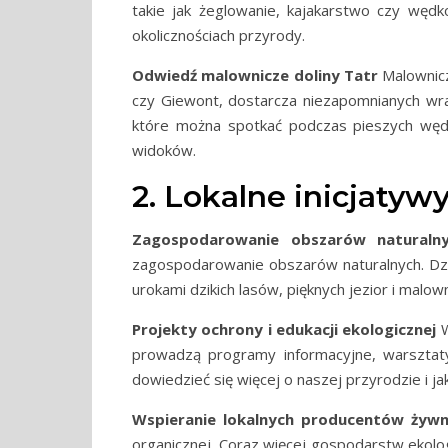
takie jak żeglowanie, kajakarstwo czy wędk
okolicznościach przyrody.
Odwiedź malownicze doliny Tatr
Malownicz
czy Giewont, dostarcza niezapomnianych wraż
które można spotkać podczas pieszych wędr
widoków.
2. Lokalne inicjatyw
Zagospodarowanie obszarów naturalnyc
zagospodarowanie obszarów naturalnych. Dzię
urokami dzikich lasów, pięknych jezior i malow
Projekty ochrony i edukacji ekologicznej
W
prowadzą programy informacyjne, warsztat
dowiedzieć się więcej o naszej przyrodzie i jak
Wspieranie lokalnych producentów żywno
organicznej. Coraz więcej gospodarstw ekolo