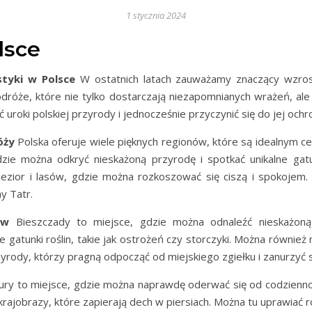
1 stycznia 2024
lsce
styki w Polsce
W ostatnich latach zauważamy znaczący wzrost
dróże, które nie tylko dostarczają niezapomnianych wrażeń, ale 
 uroki polskiej przyrody i jednocześnie przyczynić się do jej ochr
óży
Polska oferuje wiele pięknych regionów, które są idealnym c
zie można odkryć nieskażoną przyrodę i spotkać unikalne gatun
ezior i lasów, gdzie można rozkoszować się ciszą i spokojem.
y Tatr.
ów
Bieszczady to miejsce, gdzie można odnaleźć nieskażoną 
gatunki roślin, takie jak ostrożeń czy storczyki. Można również na
zyrody, którzy pragną odpocząć od miejskiego zgiełku i zanurzyć s
ry to miejsce, gdzie można naprawdę oderwać się od codziennośc
krajobrazy, które zapierają dech w piersiach. Można tu uprawiać