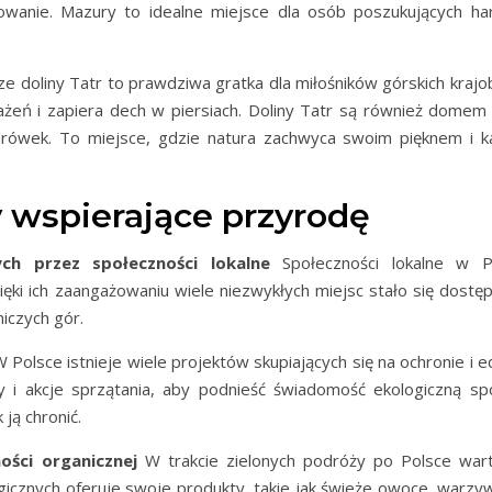
owanie. Mazury to idealne miejsce dla osób poszukujących har
e doliny Tatr to prawdziwa gratka dla miłośników górskich krajo
eń i zapiera dech w piersiach. Doliny Tatr są również domem dl
ówek. To miejsce, gdzie natura zachwyca swoim pięknem i ka
y wspierające przyrodę
h przez społeczności lokalne
Społeczności lokalne w P
ki ich zaangażowaniu wiele niezwykłych miejsc stało się dostę
niczych gór.
 Polsce istnieje wiele projektów skupiających się na ochronie i e
y i akcje sprzątania, aby podnieść świadomość ekologiczną s
 ją chronić.
ści organicznej
W trakcie zielonych podróży po Polsce war
gicznych oferuje swoje produkty, takie jak świeże owoce, warzy