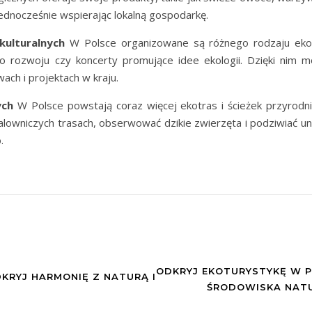
ednocześnie wspierając lokalną gospodarkę.
kulturalnych
W Polsce organizowane są różnego rodzaju ekolo
o rozwoju czy koncerty promujące idee ekologii. Dzięki nim m
wach i projektach w kraju.
ych
W Polsce powstają coraz więcej ekotras i ścieżek przyrodn
owniczych trasach, obserwować dzikie zwierzęta i podziwiać un
.
ODKRYJ EKOTURYSTYKĘ W 
KRYJ HARMONIĘ Z NATURĄ I
ŚRODOWISKA NATU