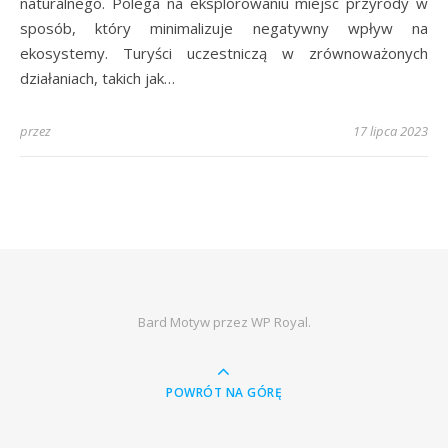
naturalnego. Polega na eksplorowaniu miejsc przyrody w
sposób, który minimalizuje negatywny wpływ na
ekosystemy. Turyści uczestniczą w zrównoważonych
działaniach, takich jak…
przez
17 lipca 2023
Bard Motyw przez
WP Royal
.
POWRÓT NA GÓRĘ